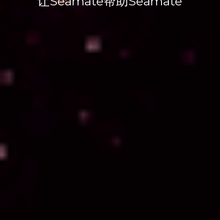
让Seamate帮助
Seamate